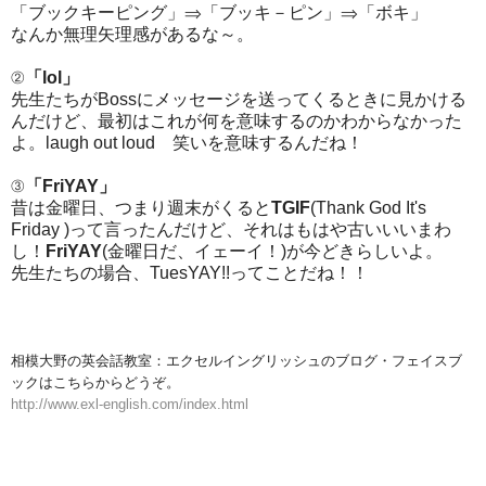
「ブックキーピング」⇒「ブッキ－ピン」⇒「ボキ」
なんか無理矢理感があるな～。
②
「lol」
先生たちがBossにメッセージを送ってくるときに見かける
んだけど、最初はこれが何を意味するのかわからなかった
よ。laugh out loud 笑いを意味するんだね！
③
「FriYAY」
昔は金曜日、つまり週末がくると
TGIF
(
Thank God It's
Friday
)って言ったんだけど、それはもはや古いいいまわ
し！
FriYAY
(金曜日だ、イェーイ！)が今どきらしいよ。
先生たちの場合、TuesYAY!!ってことだね！！
相模大野の英会話教室：エクセルイングリッシュのブログ・フェイスブ
ックはこちらからどうぞ。
http://www.exl-english.com/index.html